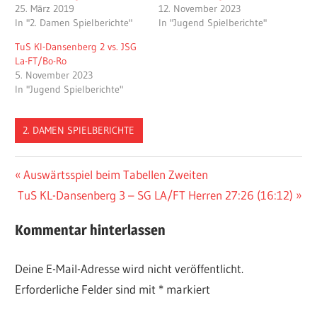
25. März 2019
12. November 2023
In "2. Damen Spielberichte"
In "Jugend Spielberichte"
TuS Kl-Dansenberg 2 vs. JSG
La-FT/Bo-Ro
5. November 2023
In "Jugend Spielberichte"
2. DAMEN SPIELBERICHTE
Beitragsnavigation
Vorheriger
Auswärtsspiel beim Tabellen Zweiten
Nächster
Beitrag:
TuS KL-Dansenberg 3 – SG LA/FT Herren 27:26 (16:12)
Beitrag:
Kommentar hinterlassen
Deine E-Mail-Adresse wird nicht veröffentlicht.
Erforderliche Felder sind mit
*
markiert