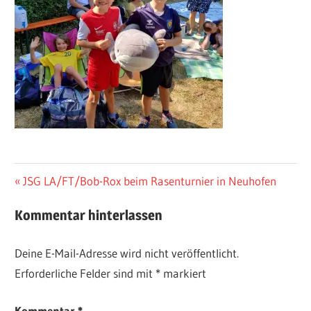
Beitragsnavigation
Vorheriger
JSG LA/FT/Bob-Rox beim Rasenturnier in Neuhofen
Beitrag:
Kommentar hinterlassen
Deine E-Mail-Adresse wird nicht veröffentlicht.
Erforderliche Felder sind mit
*
markiert
Kommentar
*