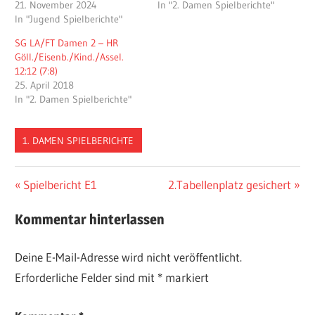
21. November 2024
In "2. Damen Spielberichte"
In "Jugend Spielberichte"
SG LA/FT Damen 2 – HR
Göll./Eisenb./Kind./Assel.
12:12 (7:8)
25. April 2018
In "2. Damen Spielberichte"
1. DAMEN SPIELBERICHTE
Beitragsnavigation
Vorheriger
Nächster
Spielbericht E1
2.Tabellenplatz gesichert
Beitrag:
Beitrag:
Kommentar hinterlassen
Deine E-Mail-Adresse wird nicht veröffentlicht.
Erforderliche Felder sind mit
*
markiert