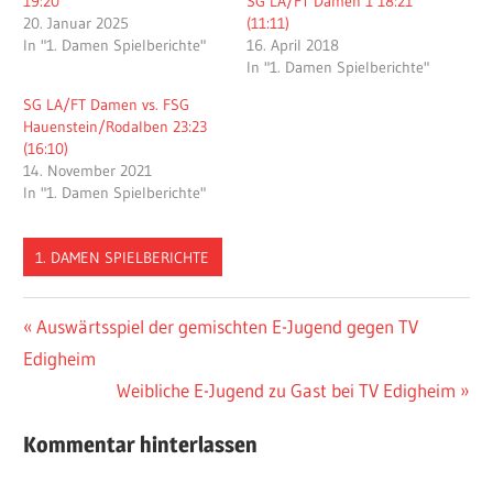
19:20
SG LA/FT Damen 1 18:21
20. Januar 2025
(11:11)
In "1. Damen Spielberichte"
16. April 2018
In "1. Damen Spielberichte"
SG LA/FT Damen vs. FSG
Hauenstein/Rodalben 23:23
(16:10)
14. November 2021
In "1. Damen Spielberichte"
1. DAMEN SPIELBERICHTE
Beitragsnavigation
Vorheriger
Auswärtsspiel der gemischten E-Jugend gegen TV
Beitrag:
Edigheim
Nächster
Weibliche E-Jugend zu Gast bei TV Edigheim
Beitrag:
Kommentar hinterlassen