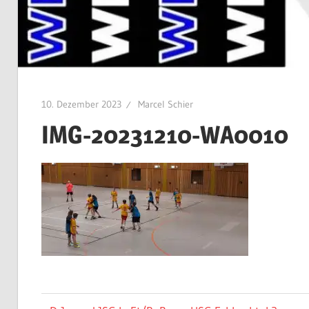
10. Dezember 2023
Marcel Schier
IMG-20231210-WA0010
Beitragsnavigation