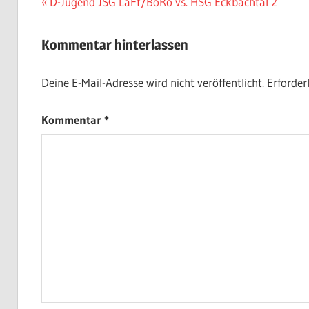
Vorheriger
D-Jugend JSG LaFt/BoRo vs. HSG Eckbachtal 2
Beitrag:
Kommentar hinterlassen
Deine E-Mail-Adresse wird nicht veröffentlicht.
Erforder
Kommentar
*