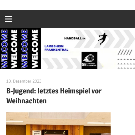
Zum
SG
Inhalt
springen
Lambsheim/Fr
18. Dezember 2023
Jacky Sikora
B-Jugend: letztes Heimspiel vor
Weihnachten