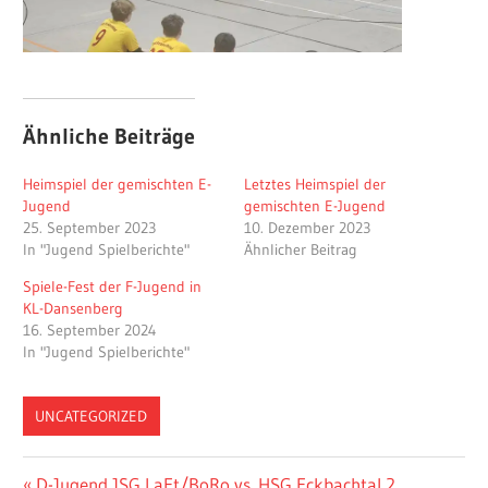
Ähnliche Beiträge
Heimspiel der gemischten E-
Letztes Heimspiel der
Jugend
gemischten E-Jugend
25. September 2023
10. Dezember 2023
In "Jugend Spielberichte"
Ähnlicher Beitrag
Spiele-Fest der F-Jugend in
KL-Dansenberg
16. September 2024
In "Jugend Spielberichte"
UNCATEGORIZED
Beitragsnavigation
Vorheriger
D-Jugend JSG LaFt/BoRo vs. HSG Eckbachtal 2