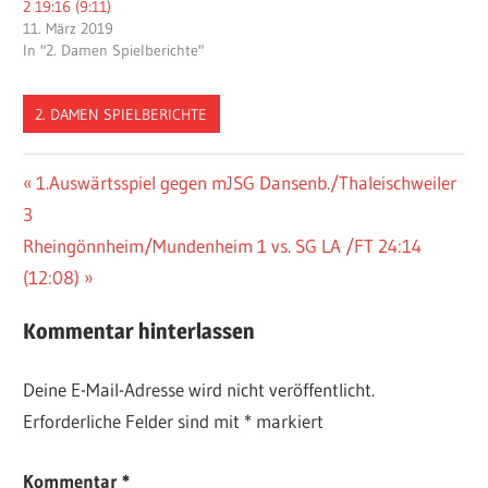
2 19:16 (9:11)
11. März 2019
In "2. Damen Spielberichte"
2. DAMEN SPIELBERICHTE
Beitragsnavigation
Vorheriger
1.Auswärtsspiel gegen mJSG Dansenb./Thaleischweiler
Beitrag:
3
Nächster
Rheingönnheim/Mundenheim 1 vs. SG LA /FT 24:14
Beitrag:
(12:08)
Kommentar hinterlassen
Deine E-Mail-Adresse wird nicht veröffentlicht.
Erforderliche Felder sind mit
*
markiert
Kommentar
*