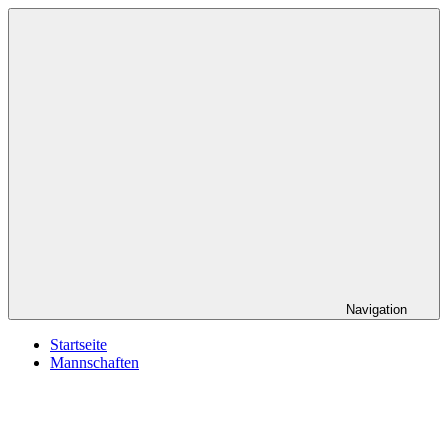
Zum
SG
Inhalt
Lambsheim/Frankenthal
springen
Navigation
Startseite
Mannschaften