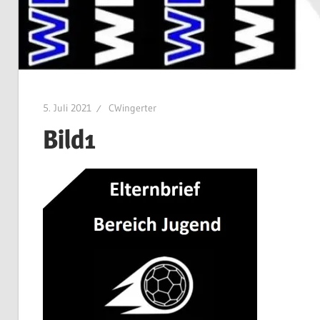
5. Juli 2021
CWingerter
Bild1