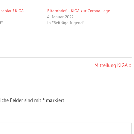
gsablauf KIGA
Elternbrief – KIGA zur Corona-Lage
4. Januar 2022
d"
In "Beiträge Jugend"
Nächster
Mitteilung KIGA
Beitrag:
liche Felder sind mit
*
markiert