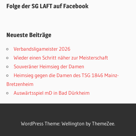
Folge der SG LAFT auf Facebook
Neueste Beiträge
Verbandsligameister 2026
Wieder einen Schritt näher zur Meisterschaft
Souveräner Heimsieg der Damen
Heimsieg gegen die Damen des TSG 1846 Mainz-
Bretzenheim
Auswärtsspiel mD in Bad Dürkheim
WordPress Theme: Wellington by ThemeZee.