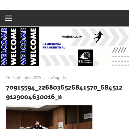
Zum
SG
Inhalt
springen
Lambsheim/Fr
16. September 2019
CWingerter
70915594_2268036526841570_684512
9129004630016_n