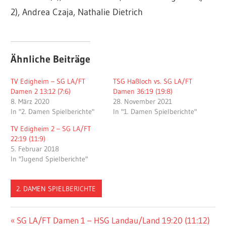
2), Andrea Czaja, Nathalie Dietrich
Ähnliche Beiträge
TV Edigheim – SG LA/FT
TSG Haßloch vs. SG LA/FT
Damen 2 13:12 (7:6)
Damen 36:19 (19:8)
8. März 2020
28. November 2021
In "2. Damen Spielberichte"
In "1. Damen Spielberichte"
TV Edigheim 2 – SG LA/FT
22:19 (11:9)
5. Februar 2018
In "Jugend Spielberichte"
2. DAMEN SPIELBERICHTE
Beitragsnavigation
Vorheriger
SG LA/FT Damen 1 – HSG Landau/Land 19:20 (11:12)