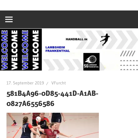
Zum
SG
Inhalt
springen
Lambsheim/Fr
17. September 2019
VFurcht
581B4A96-0D85-441D-A1AB-
0827A6556586