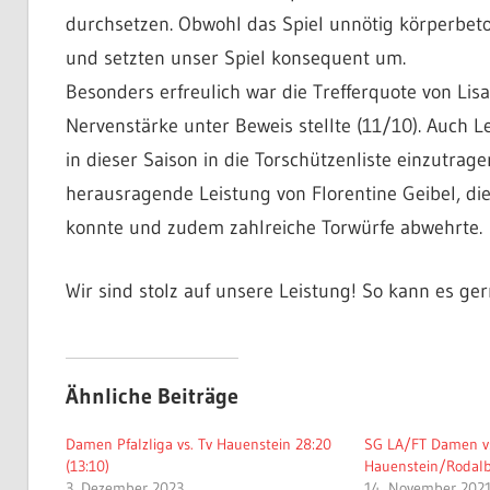
durchsetzen. Obwohl das Spiel unnötig körperbeto
und setzten unser Spiel konsequent um.
Besonders erfreulich war die Trefferquote von Lisa
Nervenstärke unter Beweis stellte (11/10). Auch L
in dieser Saison in die Torschützenliste einzutrag
herausragende Leistung von Florentine Geibel, die
konnte und zudem zahlreiche Torwürfe abwehrte.
Wir sind stolz auf unsere Leistung! So kann es ge
Ähnliche Beiträge
Damen Pfalzliga vs. Tv Hauenstein 28:20
SG LA/FT Damen v
(13:10)
Hauenstein/Rodalb
3. Dezember 2023
14. November 202