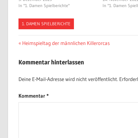
In "1. Damen Spielberichte"
In "1. Damen Spiel
1. DAMEN SPIELBERICHTE
Beitragsnavigation
Vorheriger
Heimspieltag der männlichen Killerorcas
Beitrag:
Kommentar hinterlassen
Deine E-Mail-Adresse wird nicht veröffentlicht.
Erforder
Kommentar
*