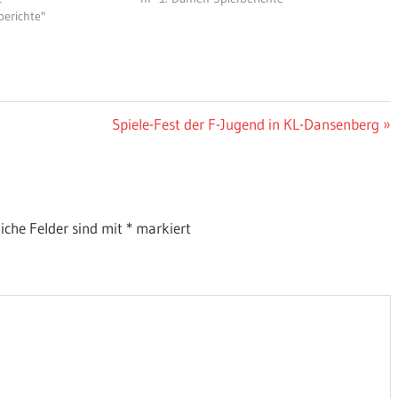
berichte"
Nächster
Spiele-Fest der F-Jugend in KL-Dansenberg
Beitrag:
liche Felder sind mit
*
markiert