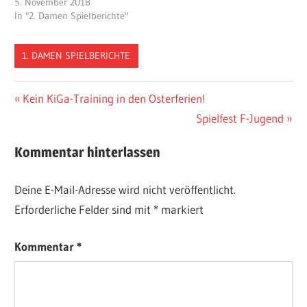
5. November 2018
In "2. Damen Spielberichte"
1. DAMEN SPIELBERICHTE
Beitragsnavigation
Vorheriger
Kein KiGa-Training in den Osterferien!
Beitrag:
Nächster
Spielfest F-Jugend
Beitrag:
Kommentar hinterlassen
Deine E-Mail-Adresse wird nicht veröffentlicht.
Erforderliche Felder sind mit
*
markiert
Kommentar
*