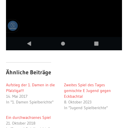
Ähnliche Beiträge
Aufstieg der 1. Damen in die
Zweites Spiel des Tages
Pfalzliga!!!
gemischte E Jugend gegen
14. Mai 2017
Eckbachtal
In "1. Damen Spielberichte"
8. Oktober 2023
In "Jugend Spielberichte"
Ein durchwachsenes Spiel
21. Oktober 2018