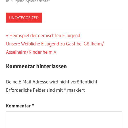
In "Jugend Spielberichte"
UNCATEGORIZED
Beitragsnavigation
Vorheriger
Heimspiel der gemischten E Jugend
Nächster
Beitrag:
Unsere Weibliche E Jugend zu Gast bei Göllheim/
Beitrag:
Asselheim/Kindenheim
Kommentar hinterlassen
Deine E-Mail-Adresse wird nicht veröffentlicht.
Erforderliche Felder sind mit
*
markiert
Kommentar
*