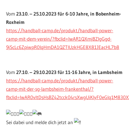
Vom
23.10. – 25.10.2023 für 6-10 Jahre, in Bobenheim-
Roxheim
https://handball-camp.de/produkt/handball-power-
camp-mit-dem-verein/?fbclid=IwAR1QXmjBZlgGgd-
9jScLc6ZpiwpR0lqHmDA1QZTlUzkHGE8X81JEacHL7b8
Vom
27.10. – 29.10.2023 für 11-16 Jahre, in Lambsheim
https://handball-camp.de/produkt/handball-power-
camp-mit-der-sg-lambsheim-frankenthal/?
fbclid=IwAR0vItDsHsBZ42tcck04rsXwgUiKlyF0eGIq1M830
Sei dabei und melde dich jetzt an