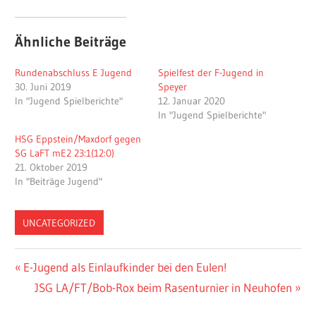
Ähnliche Beiträge
Rundenabschluss E Jugend
Spielfest der F-Jugend in
30. Juni 2019
Speyer
In "Jugend Spielberichte"
12. Januar 2020
In "Jugend Spielberichte"
HSG Eppstein/Maxdorf gegen
SG LaFT mE2 23:1(12:0)
21. Oktober 2019
In "Beiträge Jugend"
UNCATEGORIZED
Beitragsnavigation
Vorheriger
E-Jugend als Einlaufkinder bei den Eulen!
Beitrag:
Nächster
JSG LA/FT/Bob-Rox beim Rasenturnier in Neuhofen
Beitrag: