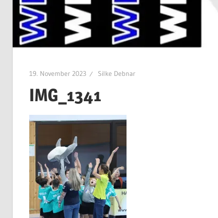
19. November 2023
Silke Debnar
IMG_1341