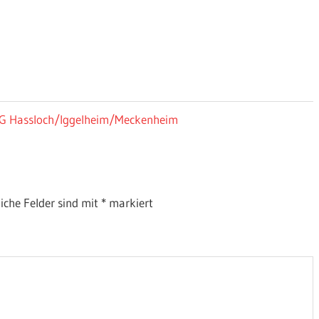
JSG Hassloch/Iggelheim/Meckenheim
liche Felder sind mit
*
markiert