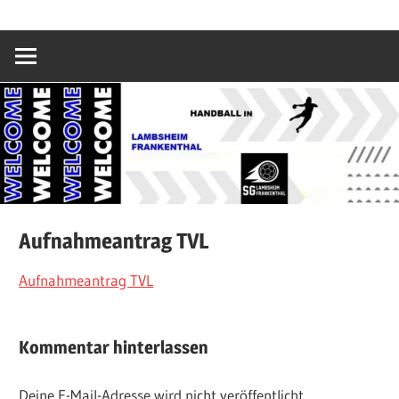
Zum
SG
Inhalt
springen
Lambsheim/Fr
Aufnahmeantrag TVL
Aufnahmeantrag TVL
Kommentar hinterlassen
Deine E-Mail-Adresse wird nicht veröffentlicht.