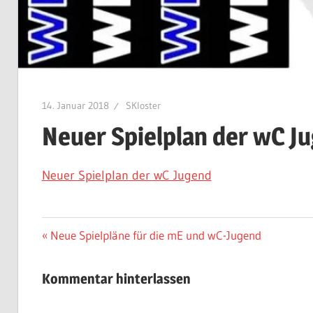
14. Januar 2018
SKloster
Neuer Spielplan der wC J
Neuer Spielplan der wC Jugend
Beitragsnavigation
Vorheriger
Neue Spielpläne für die mE und wC-Jugend
Beitrag:
Kommentar hinterlassen