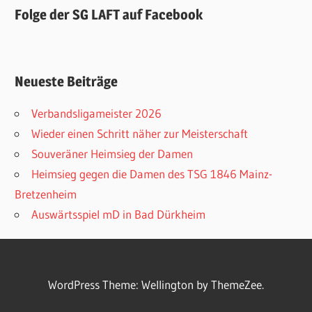
Folge der SG LAFT auf Facebook
Neueste Beiträge
Verbandsligameister 2026
Wieder einen Schritt näher zur Meisterschaft
Souveräner Heimsieg der Damen
Heimsieg gegen die Damen des TSG 1846 Mainz-
Bretzenheim
Auswärtsspiel mD in Bad Dürkheim
WordPress Theme: Wellington by ThemeZee.