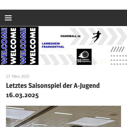
Zum
SG
Inhalt
springen
Lambsheim/Fr
17. März 2025
Jacky Sikora
Letztes Saisonspiel der A-Jugend
16.03.2025