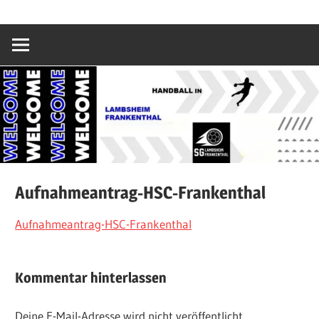
Zum
SG
Inhalt
springen
Lambsheim/Fr
Aufnahmeantrag-HSC-Frankenthal
Aufnahmeantrag-HSC-Frankenthal
Kommentar hinterlassen
Deine E-Mail-Adresse wird nicht veröffentlicht.