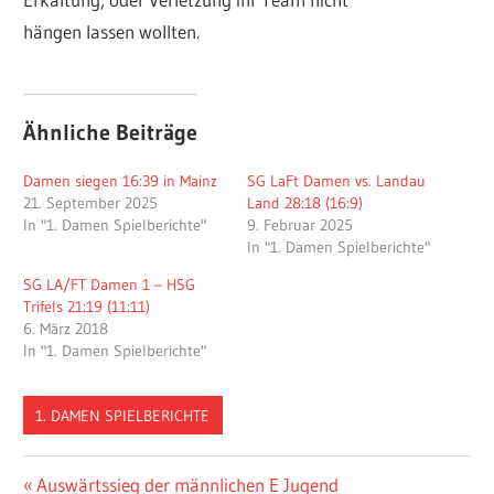
hängen lassen wollten.
Ähnliche Beiträge
Damen siegen 16:39 in Mainz
SG LaFt Damen vs. Landau
21. September 2025
Land 28:18 (16:9)
In "1. Damen Spielberichte"
9. Februar 2025
In "1. Damen Spielberichte"
SG LA/FT Damen 1 – HSG
Trifels 21:19 (11:11)
6. März 2018
In "1. Damen Spielberichte"
1. DAMEN SPIELBERICHTE
Beitragsnavigation
Vorheriger
Auswärtssieg der männlichen E Jugend