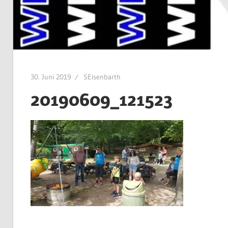
30. Juni 2019
SEisenbarth
20190609_121523