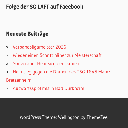
Folge der SG LAFT auf Facebook
Neueste Beiträge
Verbandsligameister 2026
Wieder einen Schritt näher zur Meisterschaft
Souveräner Heimsieg der Damen
Heimsieg gegen die Damen des TSG 1846 Mainz-
Bretzenheim
Auswärtsspiel mD in Bad Dürkheim
WordPress Theme: Wellington by ThemeZee.